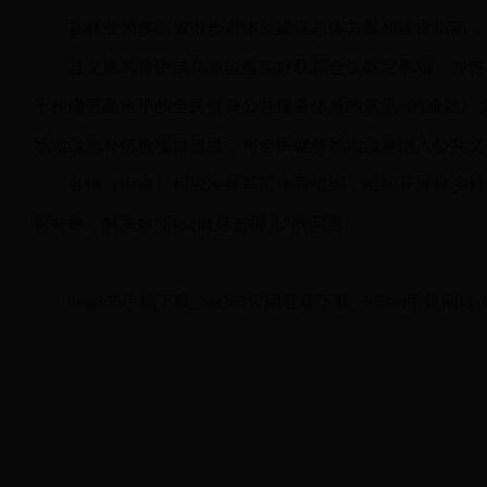
县林业局参照省市步道体系建设总体方案和建设指南，
县文旅局督促成员单位落实好联席会议既定事项，并将
于构建更高水平的全民健身公共服务体系的意见>的通知》文
场地设施补短板项目进度，将全民健身场地设施纳入公共文
各镇（街道）积极发展基层体育组织，组织开展好乡村
管并重，解决好“群众健身去哪儿”的问题。
beat365手机下载_bat365官网登录下载_36