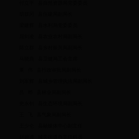
付立平 县自然资源局党委委员
胡群冈 县住建局副局长
梁建辉 县水利局党委委员
屈剑凌 县农业农村局副局长
陈立群 县乡村振兴局副局长
马晓燕 县卫健局工会主席
董 伟 县行政审批局副局长
刘军辉 县城乡管理执法局副局长
吕 晔 县林业局副局长
史永钊 县生态环境局副局长
王 飞 县气象局副局长
王少仑 县融媒体中心副主任
赵婉谭 城关街道办主任科员