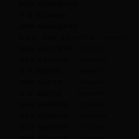
杜新虎 新阳镇党委副书记
王 鑫 梁山镇副镇长
赵帮助 峰阳镇党委副书记
联 络 员：周兴斌 县委宣传部干部 13891095205
张红娟 县机关工委干部 13038558557
俱月琴 县总工会干部 18240895790
鹿 萌 团县委干部 13488006117
李雨萌 县妇联干部 13991036697
吴 晗 县残联干部 13992066698
杨永超 县发改局干部 17730622664
穆海齐 县财政局干部 18992056118
杨江锋 县教育局干部 13772606103
俱毅博 县人社局干部 15829829862