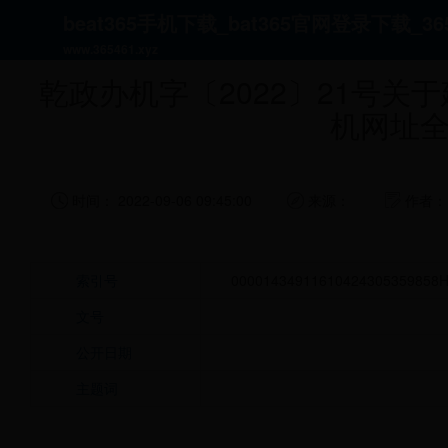
beat365手机下载_bat365官网登录下载_
当前位置：
首页
>
政府信息公开
>
法定主动公开内容
>
www.365461.xyz
乾政办机字〔2022〕21号关于建立
机网址
首页
新闻中心
时间： 2022-09-06 09:45:00
来源：
作者
政务服务
索引号
00001434911610424305359858H
文号
公开日期
政务专题
主题词