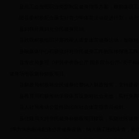
县总工会按照职业类型制定健身指导方案；鼓励各级工
团县委积极配合落实好青少年体育活动促进计划；动员
县妇联开展妇女全民健身活动。
县残联积极组织开展残疾人康复体育健身活动；加强对
县融媒体中心积极做好对全民健身工作的宣传报道工作
县发改局参照《中共中央办公厅 国务院办公厅<关于
健身场地设施补短板项目。
县财政局积极将全民健身经费纳入财政预算，支持建设
县教育局积极推动学校体育设施对社会开放，实行免费
县人社局推动公益性岗位向社会体育指导员倾斜。
县住建局支持全民健身补短板项目建设；实施社区健身设
3平方米的标准配建公共健身设施，纳入施工图纸审查，验