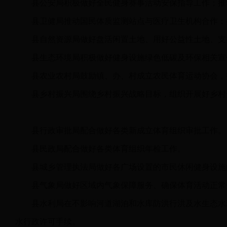
县公安局积极做好全民健身赛事活动安保指导工作；推
县卫健局推动国民体质监测站点与医疗卫生机构合作；
县自然资源局做好盘活闲置土地、用好公益性土地、支
县生态环境局积极做好健身设施绿色低碳及环保相关宣
县农业农村局鼓励镇、办、村成立农民体育运动协会，
县乡村振兴局围绕乡村振兴战略目标，组织开展好乡村
县行政审批局配合做好各类新成立体育组织审批工作。
县民政局配合做好各类体育组织年检工作。
县城乡管理执法局做好各广场设置的市民休闲健身设施
县气象局做好区域内气象保障服务、确保体育活动正常
县水利局在不影响河道湖泊和水库防洪行洪及水生态水
水行政许可手续。