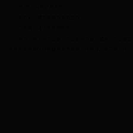
马 祯 县审计局局长
屈红利 城关街道办事处主任
丁乾坤 县人民医院院长
领导小组下设办公室，办公室设在县卫健局，办公室主任由县
民医院高铁新区分院建设项目实施工作领导小组日常工作，