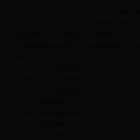
beat365
关于成立beat365手机下载_
城关街道办事处，各镇人民政府，县人民政府各有关工作部
为加快推进beat365手机下载_bat365官网登录
员通知如下：
组 长：程 妮 县政府副县长
副组长：王 涛 县卫健局局长
成 员：姚 伟 县发改局局长
孙 凯 县财政局局长
谢光临 县自然资源局副局长
南文涛 县住建局局长
陈战军 县行政审批局局长