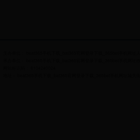
主办单位： beat365手机下载_bat365官网登录下载_365bet手机网
承办单位： beat365手机下载_bat365官网登录下载_365bet手机网
网站标识码： 6104240024
地址： beat365手机下载_bat365官网登录下载_365bet手机网址城